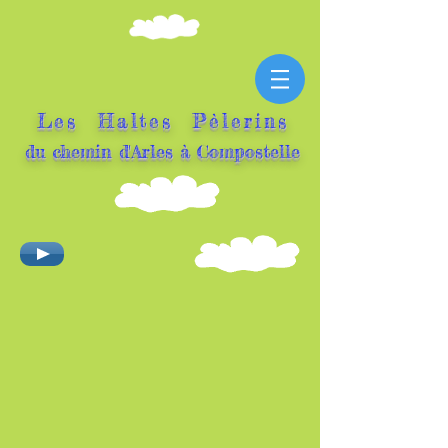
Les Haltes Pèlerins
du ch
emin d'Arles à Compostelle