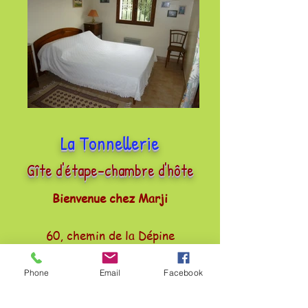
La Tonnellerie
Gîte d'étape-chambre d'hôte
Bienvenue
chez Marji
60, chemin de la Dépine
30250 AUBAIS
06 18 90 86 57
Phone
Email
Facebook