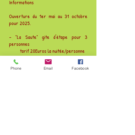
Informations
Ouverture du 1er mai au 31 octobre
pour 2025.
- "La Saute" gite d'étape pour 3
personnes
tarif 20Euros la nuitée/personne
Logement sur 3 niveaux avec
cuisine tout confort + lave linge, salon
Phone
Email
Facebook
avec clic clac + TV, 1 chambre avec 1 lit
2 personnes et 1 lit 1 personne, salle
d'eau.
- "La Calade" 2 chambres d'hôtes
tarif la nuitée 20Euros /personne
repas de soir 15Euros/personne
petit déjeuner 5Euros/personne