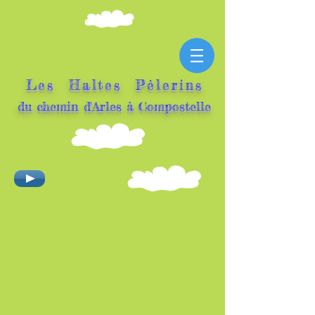
Les Haltes Pèlerins
du ch
emin d'Arles à Compostelle